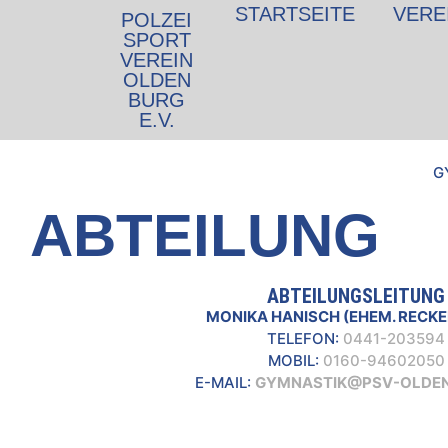
Inhalt
STARTSEITE
VERE
POLZEI
springen
SPORT
VEREIN
OLDEN
BURG
E.V.
G
ABTEILUNG
ABTEILUNGSLEITUNG
MONIKA HANISCH (EHEM. RECK
TELEFON:
0441-203594
MOBIL:
0160-94602050
E-MAIL:
GYMNASTIK@PSV-OLDEN