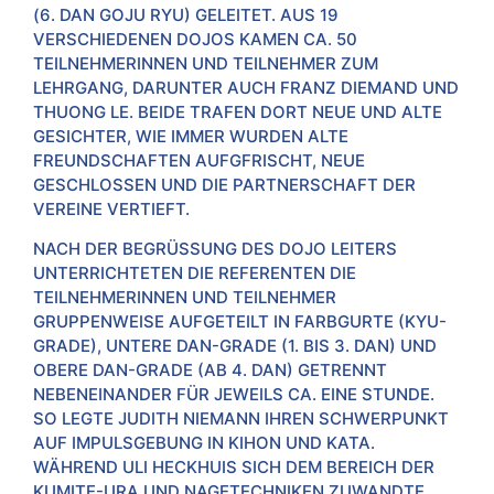
(6. DAN GOJU RYU) GELEITET. AUS 19
VERSCHIEDENEN DOJOS KAMEN CA. 50
TEILNEHMERINNEN UND TEILNEHMER ZUM
LEHRGANG, DARUNTER AUCH FRANZ DIEMAND UND
THUONG LE. BEIDE TRAFEN DORT NEUE UND ALTE
GESICHTER, WIE IMMER WURDEN ALTE
FREUNDSCHAFTEN AUFGFRISCHT, NEUE
GESCHLOSSEN UND DIE PARTNERSCHAFT DER
VEREINE VERTIEFT.
NACH DER BEGRÜSSUNG DES DOJO LEITERS U
NTERRICHTETEN DIE REFERENTEN DIE T
EILNEHMERINNEN UND TEILNEHMER G
RUPPENWEISE AUFGETEILT IN FARBGURTE (KYU-G
RADE), UNTERE DAN-GRADE (1. BIS 3. DAN) UND O
BERE DAN-GRADE (AB 4. DAN) GETRENNT N
EBENEINANDER FÜR JEWEILS CA. EINE STUNDE. S
O LEGTE JUDITH NIEMANN IHREN SCHWERPUNKT A
UF IMPULSGEBUNG IN KIHON UND KATA. W
ÄHREND ULI HECKHUIS SICH DEM BEREICH DER K
UMITE-URA UND NAGETECHNIKEN ZUWANDTE. G